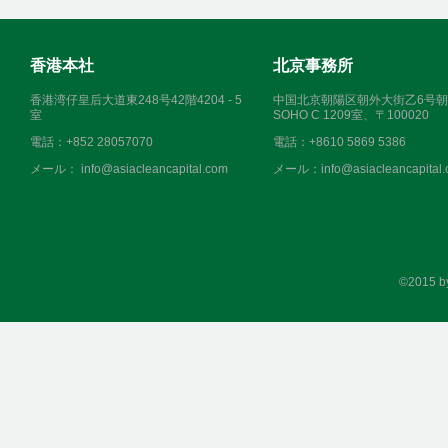
香港本社
北京事務所
香港湾仔皇后大道東248号42階4204 - 5
中国北京朝陽区朝外大街乙6号
室
SOHO C 1209室、〒100020
電話：+852 28057070
電話：+8610 5869 5386
メール： info@asiacleancapital.com
メール：
info@asiacleancapital
©2015 b