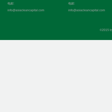
电邮:
电邮:
info@asiacleancapital.com
info@asiacleancapital.com
©2015 b