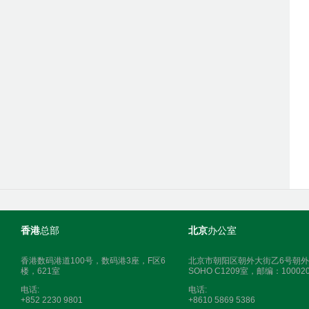
香港
总部
北京
办公室
香港数码港道100号，数码港3座，F区6
北京市朝阳区朝外大街乙6号朝外
楼，621室
SOHO C1209室，邮编：10002
电话:
电话:
+852 2230 9801
+8610 5869 5386