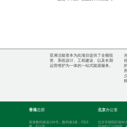
亚洲洁能资本为此项目提供了全额投
资、系统设计、工程建设、以及长期
运营维护为一体的一站式能源服务。
西安，陕西省
耗
香港
总部
北京
办公室
香港数码港道100号，数码港3座，F区6
北京市朝阳区朝外
楼，621室
SOHO C1209室，