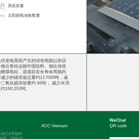
系统容量
太阳能电池板数量
光伏发电系统产生的绿色电能以协议
价格出售给达能中国饮料。相比传统
的燃煤电站，该项目在全寿命周期内
所减少的碳排放总量约117000吨，减
少二氧化硫排放量约 45吨， 减少水消
约150,252吨。
WeChat
ACC Vietnam
QR code
大街乙6号朝外
邮编：100020