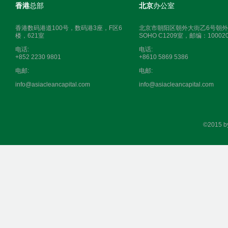
香港
总部
北京
办公室
0.6MWp
香港数码港道100号，数码港3座，F区6
北京市朝阳区朝外大街乙6号朝外
楼，621室
SOHO C1209室，邮编：10002
电话:
电话:
+852 2230 9801
+8610 5869 5386
电邮:
电邮:
info@asiacleancapital.com
info@asiacleancapital.com
©2015 b