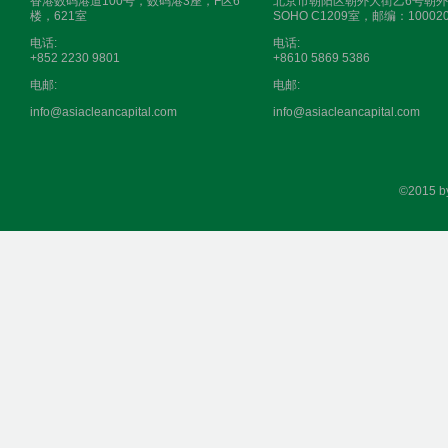
香港数码港道100号，数码港3座，F区6
北京市朝阳区朝外大街乙6号朝外
楼，621室
SOHO C1209室，邮编：10002
35,000
电话:
电话:
+852 2230 9801
+8610 5869 5386
平方米
电邮:
电邮:
info@asiacleancapital.com
info@asiacleancapital.com
©2015 b
5275千瓦
1500冷吨